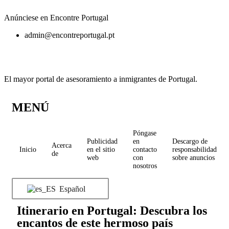
Anúnciese en Encontre Portugal
admin@encontreportugal.pt
El mayor portal de asesoramiento a inmigrantes de Portugal.
MENÚ
Póngase
Publicidad
en
Descargo de
Acerca
Inicio
en el sitio
contacto
responsabilidad
de
web
con
sobre anuncios
nosotros
Español
Itinerario en Portugal: Descubra los
encantos de este hermoso país