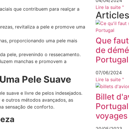
04/04/2024
Lire la suite "
ciais que contribuem para realçar a
Article
rezas, revitaliza a pele e promove uma
Que faut-
inas, proporcionando uma pele mais
de démé
o da pele, prevenindo o ressecamento.
Portugal
reduzem manchas e promovem a
07/06/2024
a Uma Pele Suave
Lire la suite "
e suave e livre de pelos indesejados.
Billet d'
r e outros métodos avançados, as
Portugal
ma sensação de conforto.
voyages 
leza
20/05/2023