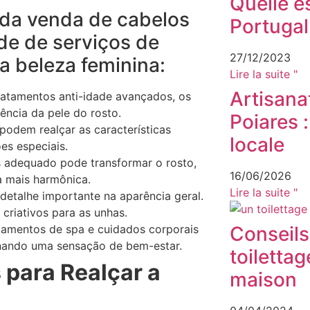
Quelle es
 da venda de cabelos
Portugal
e de serviços de
27/12/2023
 a beleza feminina:
Lire la suite "
Artisana
ratamentos anti-idade avançados, os
ência da pele do rosto.
Poiares :
podem realçar as características
locale
ões especiais.
s adequado pode transformar o rosto,
16/06/2026
a mais harmônica.
Lire la suite "
etalhe importante na aparência geral.
criativos para as unhas.
atamentos de spa e cuidados corporais
Conseils
onando uma sensação de bem-estar.
toilettag
 para Realçar a
maison