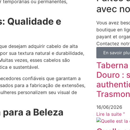
er temporárias ou permanentes,
avec no
: Qualidade e
Vous avez beso
boutique en lig
payant et organ
Contactez notr
ue desejam adquirir cabelo de alta
En savoir plu
or sua textura natural e durabilidade,
Muitas vezes, esses cabelos são
Taberna
ica e sustentável.
Douro : 
necedores confiáveis que garantam a
authenti
sados para a fabricação de extensões,
Trasmon
ulheres personalizem seu visual de
16/06/2026
 para a Beleza
Lire la suite "