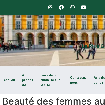
Le Plus G
A
Faire de la
Contactez
Avis d
Accueil
propos
publicité sur
nous
concer
de
le site
Beauté des femmes au 