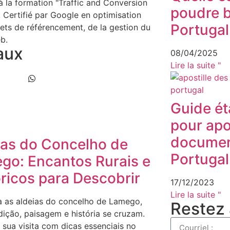
 à la formation "Traffic and Conversion
poudre 
 Certifié par Google en optimisation
Portugal
ets de référencement, de la gestion du
b.
aux
08/04/2025
Lire la suite "
Guide ét
pour apos
document
ias do Concelho de
Portugal
go: Encantos Rurais e
óricos para Descobrir
17/12/2023
Lire la suite "
 as aldeias do concelho de Lamego,
Restez 
dição, paisagem e história se cruzam.
a sua visita com dicas essenciais no