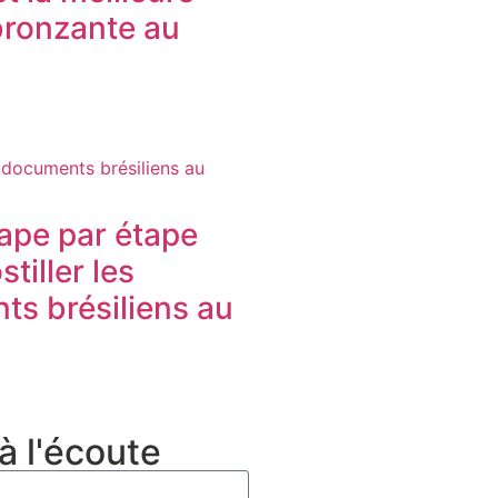
bronzante au
ape par étape
tiller les
s brésiliens au
à l'écoute