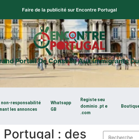
Faire de la publicité sur Encontre Portugal
rand Portail De Conseils Aux Immigrants Du
Registe seu
e non-responsabilité
Whatsapp
dominio .pt e
Boutiqu
nant les annonces
GB
.com
Portugal : des