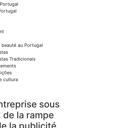
Portugal
Portugal
nt
t beauté au Portugal
stas
stas Tradicionais
nements
dições
e cultura
ntreprise sous
x de la rampe
e la publicité