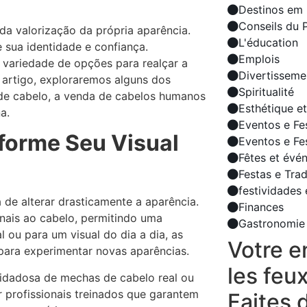
Destinos em 
Conseils du 
a valorização da própria aparência.
L'éducation
 sua identidade e confiança.
Emplois
 variedade de opções para realçar a
Divertisseme
 artigo, exploraremos alguns dos
Spiritualité
s de cabelo, a venda de cabelos humanos
Esthétique e
a.
Eventos e Fe
forme Seu Visual
Eventos e Fe
Fêtes et évé
Festas e Tra
festividades 
 de alterar drasticamente a aparência.
Finances
nais ao cabelo, permitindo uma
Gastronomie
l ou para um visual do dia a dia, as
Votre e
para experimentar novas aparências.
les feu
uidadosa de mechas de cabelo real ou
r profissionais treinados que garantem
Faites d