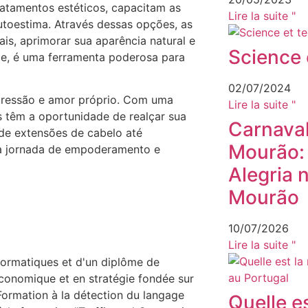
ratamentos estéticos, capacitam as
Lire la suite "
utoestima. Através dessas opções, as
is, aprimorar sua aparência natural e
Science 
cie, é uma ferramenta poderosa para
02/07/2024
xpressão e amor próprio. Com uma
Lire la suite "
s têm a oportunidade de realçar sua
Carnava
sde extensões de cabelo até
Mourão: 
a a jornada de empoderamento e
Alegria 
Mourão
10/07/2026
Lire la suite "
nformatiques et d'un diplôme de
économique et en stratégie fondée sur
 Formation à la détection du langage
Quelle es