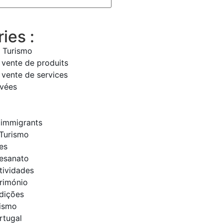
ies :
 Turismo
vente de produits
vente de services
ivées
 immigrants
Turismo
es
tesanato
tividades
trimónio
adições
rismo
rtugal