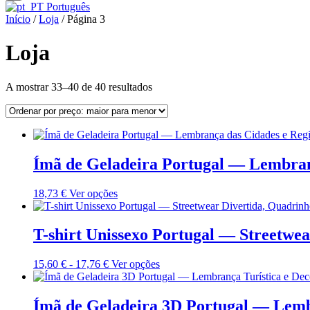
Português
Início
/
Loja
/ Página 3
Loja
Ordenado
A mostrar 33–40 de 40 resultados
por
preço:
maior
para
menor
Ímã de Geladeira Portugal — Lembranç
Este
18,73
€
Ver opções
produto
tem
várias
T-shirt Unissexo Portugal — Streetwe
variantes.
As
Gama
Este
15,60
€
-
17,76
€
Ver opções
opções
de
produto
podem
preços:
tem
ser
15,60 €
várias
Ímã de Geladeira 3D Portugal — Lemb
selecionadas