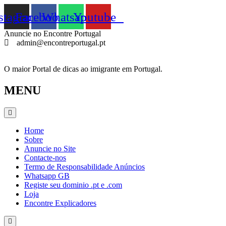
Pular
stagram
Facebook
Whatsapp
Youtube
para
o
Anuncie no Encontre Portugal
conteúdo
admin@encontreportugal.pt
O maior Portal de dicas ao imigrante em Portugal.
MENU
Home
Sobre
Anuncie no Site
Contacte-nos
Termo de Responsabilidade Anúncios
Whatsapp GB
Registe seu dominio .pt e .com
Loja
Encontre Explicadores