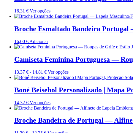
a
variantes.
na
17,76 €
As
página
Este
16,31
€
Ver opções
opções
do
produto
podem
produto
tem
ser
várias
Broche Esmaltado Bandeira Portugal 
selecionadas
variantes.
na
As
página
16,00
€
Adicionar
opções
do
podem
produto
ser
Camiseta Feminina Portuguesa — Roupa
selecionadas
na
página
Gama
Este
13,37
€
-
14,81
€
Ver opções
do
de
produto
produto
preços:
tem
13,37 €
várias
Boné Beisebol Personalizado | Mapa Po
a
variantes.
14,81 €
As
Este
14,32
€
Ver opções
opções
produto
podem
tem
ser
várias
Broche Bandeira de Portugal — Alfin
selecionadas
variantes.
na
As
página
Gama
Este
11,79
€
-
12,75
€
Ver opções