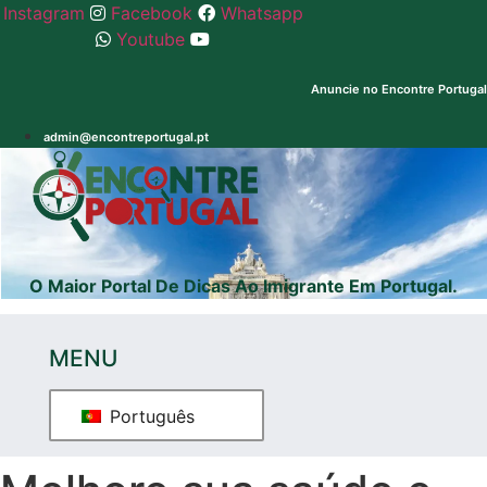
Pular
Instagram
Facebook
Whatsapp
para
Youtube
o
conteúdo
Anuncie no Encontre Portugal
Registe
admin@encontreportugal.pt
seu
Whatsapp
Encontre
dominio
Loja
GB
Explicadores
.pt e
.com
O Maior Portal De Dicas Ao Imigrante Em Portugal.
MENU
Português