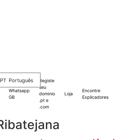
Português
Registe
seu
Whatsapp
Encontre
dominio
Loja
GB
Explicadores
.pt e
.com
Ribatejana