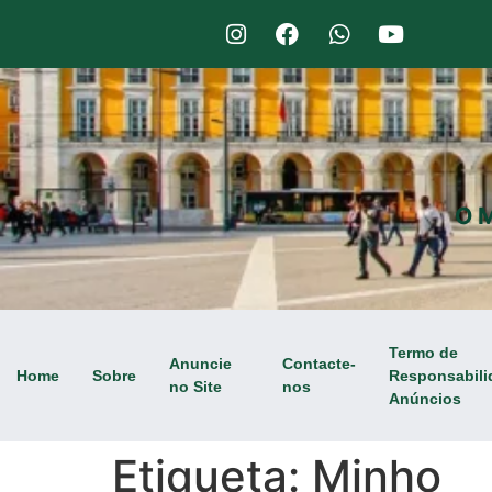
O M
Termo de
Anuncie
Contacte-
Home
Sobre
Responsabili
no Site
nos
Anúncios
Etiqueta:
Minho