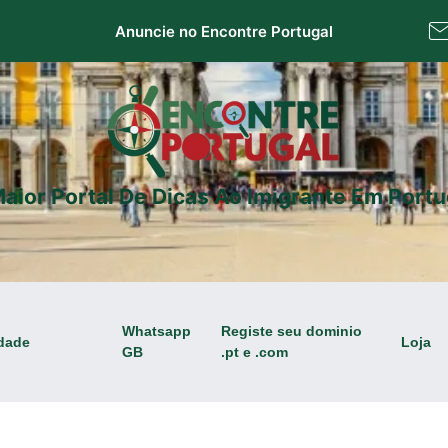
Anuncie no Encontre Portugal
aior Portal De Dicas Ao Imigrante Em Portu
Whatsapp
Registe seu dominio
dade
Loja
GB
.pt e .com