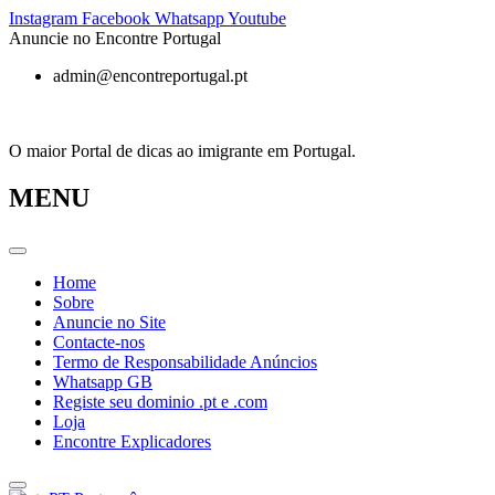
Pular
Instagram
Facebook
Whatsapp
Youtube
para
Anuncie no Encontre Portugal
o
admin@encontreportugal.pt
conteúdo
O maior Portal de dicas ao imigrante em Portugal.
MENU
Home
Sobre
Anuncie no Site
Contacte-nos
Termo de Responsabilidade Anúncios
Whatsapp GB
Registe seu dominio .pt e .com
Loja
Encontre Explicadores