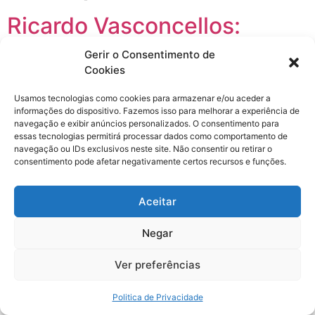
Ricardo Vasconcellos:
Consultor Imobiliário de
Gerir o Consentimento de
Cookies
Imóveis no Brasil – Compra
e Venda
Usamos tecnologias como cookies para armazenar e/ou aceder a
informações do dispositivo. Fazemos isso para melhorar a experiência de
navegação e exibir anúncios personalizados. O consentimento para
essas tecnologias permitirá processar dados como comportamento de
navegação ou IDs exclusivos neste site. Não consentir ou retirar o
Ricardo Vasconcellos: O Consultor Imobiliário que Ajuda
consentimento pode afetar negativamente certos recursos e funções.
Brasileiros e Europeus a Comprarem Imóveis Novos e
Usados no Brasil. Lares com amor e experiências
Aceitar
positivas. Você está em Portugal, na Inglaterra, na Itália,
em Luxemburgo, na Suíça, enfim, em qualquer parte da
Negar
Europa ou mesmo em outro continente e sonha em ter
uma casa, um imóvel […]
Ver preferências
Politica de Privacidade