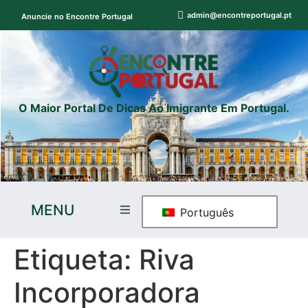
admin@encontreportugal.pt
Anuncie no Encontre Portugal
O Maior Portal De Dicas Ao Imigrante Em Portugal.
MENU
Português
Etiqueta:
Riva
Incorporadora