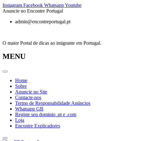
Pular
Instagram
Facebook
Whatsapp
Youtube
para
Anuncie no Encontre Portugal
o
admin@encontreportugal.pt
conteúdo
O maior Portal de dicas ao imigrante em Portugal.
MENU
Home
Sobre
Anuncie no Site
Contacte-nos
Termo de Responsabilidade Anúncios
Whatsapp GB
Registe seu dominio .pt e .com
Loja
Encontre Explicadores