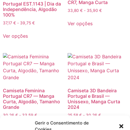
CR7, Manga Curta
Portugal EST.1143 | Dia da
Independência, Algodão
33,80
€
-
35,90
€
100%
Ver opções
37,17
€
-
39,75
€
Ver opções
Camiseta Feminina
Camiseta 3D Bandeira
Portugal CR7 — Manga
Portugal e Brasil —
Curta, Algodão, Tamanho
Unissexo, Manga Curta
Grande
2024
30,26
€
-
33,59
€
25,58
€
-
30,26
€
Gerir o Consentimento de
Ver opções
Ver opções
Cookies