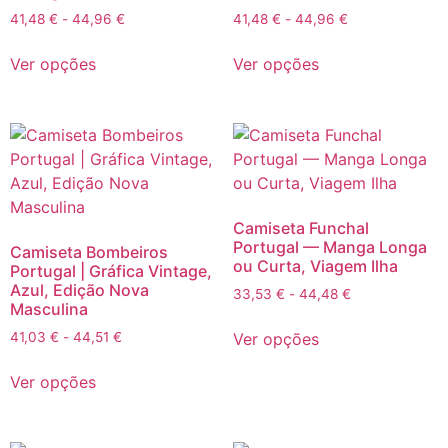
41,48
€
-
44,96
€
41,48
€
-
44,96
€
Ver opções
Ver opções
Camiseta Funchal
Portugal — Manga Longa
Camiseta Bombeiros
ou Curta, Viagem Ilha
Portugal | Gráfica Vintage,
Azul, Edição Nova
33,53
€
-
44,48
€
Masculina
Ver opções
41,03
€
-
44,51
€
Ver opções