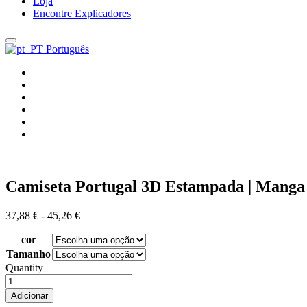
Loja
Encontre Explicadores
Português
Camiseta Portugal 3D Estampada | Manga C
Gama
37,88
€
-
45,26
€
de
cor
preços:
37,88 €
Tamanho
a
Quantity
45,26 €
Quantidade
de
Adicionar
Camiseta