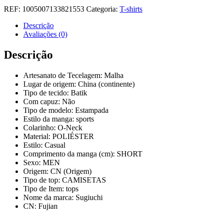
Portugal
REF:
1005007133821553
Categoria:
T-shirts
3D
Estampada
Descrição
|
Avaliações (0)
Manga
Curta,
Descrição
Desporto,
Fitness
Artesanato de Tecelagem:
Malha
Verão
Lugar de origem:
China (continente)
2024
Tipo de tecido:
Batik
Com capuz:
Não
Tipo de modelo:
Estampada
Estilo da manga:
sports
Colarinho:
O-Neck
Material:
POLIÉSTER
Estilo:
Casual
Comprimento da manga (cm):
SHORT
Sexo:
MEN
Origem:
CN (Origem)
Tipo de top:
CAMISETAS
Tipo de Item:
tops
Nome da marca:
Sugiuchi
CN:
Fujian