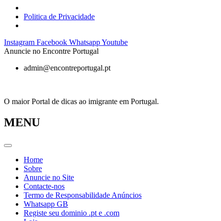
Politica de Privacidade
Pular
Instagram
Facebook
Whatsapp
Youtube
para
Anuncie no Encontre Portugal
o
admin@encontreportugal.pt
conteúdo
O maior Portal de dicas ao imigrante em Portugal.
MENU
Home
Sobre
Anuncie no Site
Contacte-nos
Termo de Responsabilidade Anúncios
Whatsapp GB
Registe seu dominio .pt e .com