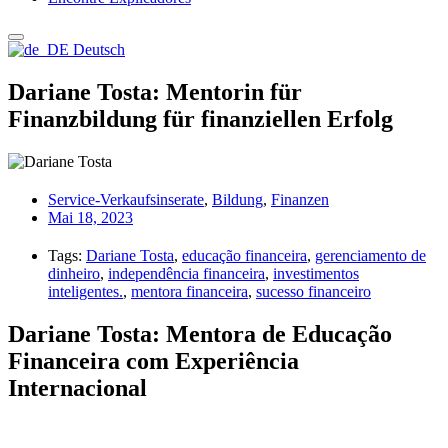
Deutsch
Dariane Tosta: Mentorin für
Finanzbildung für finanziellen Erfolg
Service-Verkaufsinserate
,
Bildung
,
Finanzen
Mai 18, 2023
Tags:
Dariane Tosta
,
educação financeira
,
gerenciamento de
dinheiro
,
independência financeira
,
investimentos
inteligentes.
,
mentora financeira
,
sucesso financeiro
Dariane Tosta: Mentora de Educação
Financeira com Experiência
Internacional