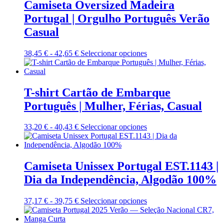
33,53 €
variantes.
Camiseta Oversized Madeira
de
hasta
Las
Portugal | Orgulho Português Verão
producto
44,48 €
opciones
se
Casual
pueden
elegir
Rango
Este
38,45
€
-
42,65
€
Seleccionar opciones
en
de
producto
la
precios:
tiene
página
desde
múltiples
de
38,45 €
variantes.
T-shirt Cartão de Embarque
producto
hasta
Las
Português | Mulher, Férias, Casual
42,65 €
opciones
se
pueden
Rango
Este
33,20
€
-
40,43
€
Seleccionar opciones
elegir
de
producto
en
precios:
tiene
la
desde
múltiples
página
33,20 €
variantes.
Camiseta Unissex Portugal EST.1143 |
de
hasta
Las
Dia da Independência, Algodão 100%
producto
40,43 €
opciones
se
pueden
Rango
Este
37,17
€
-
39,75
€
Seleccionar opciones
elegir
de
producto
en
precios:
tiene