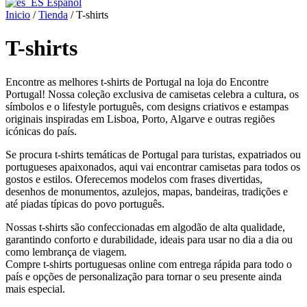
Español
Inicio
/
Tienda
/ T-shirts
T-shirts
Encontre as melhores t-shirts de Portugal na loja do Encontre
Portugal! Nossa coleção exclusiva de camisetas celebra a cultura, os
símbolos e o lifestyle português, com designs criativos e estampas
originais inspiradas em Lisboa, Porto, Algarve e outras regiões
icónicas do país.
Se procura t-shirts temáticas de Portugal para turistas, expatriados ou
portugueses apaixonados, aqui vai encontrar camisetas para todos os
gostos e estilos. Oferecemos modelos com frases divertidas,
desenhos de monumentos, azulejos, mapas, bandeiras, tradições e
até piadas típicas do povo português.
Nossas t-shirts são confeccionadas em algodão de alta qualidade,
garantindo conforto e durabilidade, ideais para usar no dia a dia ou
como lembrança de viagem.
Compre t-shirts portuguesas online com entrega rápida para todo o
país e opções de personalização para tornar o seu presente ainda
mais especial.