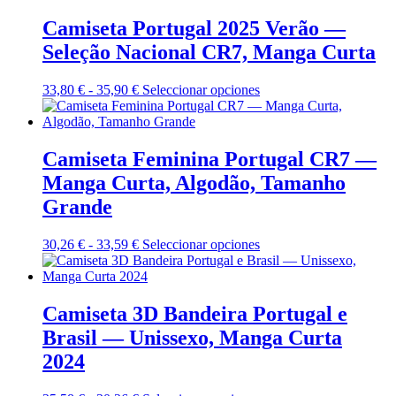
la
desde
múltiples
página
37,17 €
variantes.
Camiseta Portugal 2025 Verão —
de
hasta
Las
Seleção Nacional CR7, Manga Curta
producto
39,75 €
opciones
se
pueden
Rango
Este
33,80
€
-
35,90
€
Seleccionar opciones
elegir
de
producto
en
precios:
tiene
la
desde
múltiples
página
33,80 €
variantes.
Camiseta Feminina Portugal CR7 —
de
hasta
Las
Manga Curta, Algodão, Tamanho
producto
35,90 €
opciones
se
Grande
pueden
elegir
Rango
Este
30,26
€
-
33,59
€
Seleccionar opciones
en
de
producto
la
precios:
tiene
página
desde
múltiples
de
30,26 €
variantes.
Camiseta 3D Bandeira Portugal e
producto
hasta
Las
Brasil — Unissexo, Manga Curta
33,59 €
opciones
se
2024
pueden
elegir