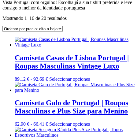
Vista Portugal com orgulho! Escolha já a sua t-shirt preferida e leve
consigo o melhor da identidade portuguesa
Ordenado
Mostrando 1–16 de 20 resultados
por
precio:
alto
a
bajo
Camiseta Casas de Lisboa Portugal |
Roupas Masculinas Vintage Luxo
Rango
Este
89,12
€
-
92,69
€
Seleccionar opciones
de
producto
precios:
tiene
desde
múltiples
89,12 €
variantes.
Camiseta Galo de Portugal | Roupas
hasta
Las
Masculinas e Plus Size para Menino
92,69 €
opciones
se
pueden
Rango
Este
62,90
€
-
66,41
€
Seleccionar opciones
elegir
de
producto
en
precios:
tiene