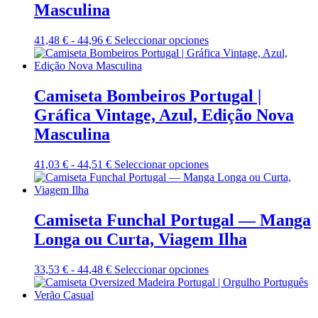
se
Masculina
pueden
elegir
Rango
Este
41,48
€
-
44,96
€
Seleccionar opciones
en
de
producto
la
precios:
tiene
página
desde
múltiples
de
41,48 €
variantes.
Camiseta Bombeiros Portugal |
producto
hasta
Las
Gráfica Vintage, Azul, Edição Nova
44,96 €
opciones
se
Masculina
pueden
elegir
Rango
Este
41,03
€
-
44,51
€
Seleccionar opciones
en
de
producto
la
precios:
tiene
página
desde
múltiples
de
41,03 €
variantes.
Camiseta Funchal Portugal — Manga
producto
hasta
Las
Longa ou Curta, Viagem Ilha
44,51 €
opciones
se
pueden
Rango
Este
33,53
€
-
44,48
€
Seleccionar opciones
elegir
de
producto
en
precios:
tiene
la
desde
múltiples
página