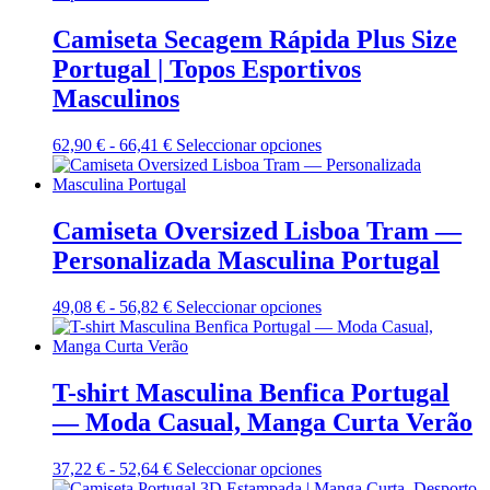
la
desde
múltiples
página
62,90 €
variantes.
Camiseta Secagem Rápida Plus Size
de
hasta
Las
Portugal | Topos Esportivos
producto
66,41 €
opciones
se
Masculinos
pueden
elegir
Rango
Este
62,90
€
-
66,41
€
Seleccionar opciones
en
de
producto
la
precios:
tiene
página
desde
múltiples
de
62,90 €
variantes.
Camiseta Oversized Lisboa Tram —
producto
hasta
Las
Personalizada Masculina Portugal
66,41 €
opciones
se
pueden
Rango
Este
49,08
€
-
56,82
€
Seleccionar opciones
elegir
de
producto
en
precios:
tiene
la
desde
múltiples
página
49,08 €
variantes.
T-shirt Masculina Benfica Portugal
de
hasta
Las
— Moda Casual, Manga Curta Verão
producto
56,82 €
opciones
se
pueden
Rango
Este
37,22
€
-
52,64
€
Seleccionar opciones
elegir
de
producto