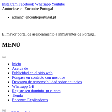
Ir
Instagram
Facebook
Whatsapp
Youtube
al
Anúnciese en Encontre Portugal
contenido
admin@encontreportugal.pt
El mayor portal de asesoramiento a inmigrantes de Portugal.
MENÚ
Inicio
Acerca de
Publicidad en el sitio web
Póngase en contacto con nosotros
Descargo de responsabilidad sobre anuncios
Whatsapp GB
Registe seu dominio .pt e .com
Tienda
Encontre Explicadores