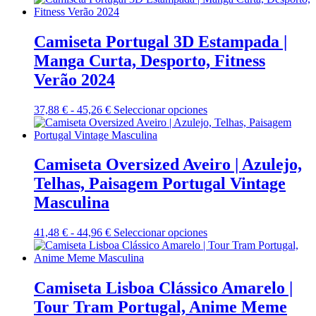
en
precios:
tiene
la
desde
múltiples
página
37,22 €
variantes.
Camiseta Portugal 3D Estampada |
de
hasta
Las
Manga Curta, Desporto, Fitness
producto
52,64 €
opciones
se
Verão 2024
pueden
elegir
Rango
Este
37,88
€
-
45,26
€
Seleccionar opciones
en
de
producto
la
precios:
tiene
página
desde
múltiples
de
37,88 €
variantes.
Camiseta Oversized Aveiro | Azulejo,
producto
hasta
Las
Telhas, Paisagem Portugal Vintage
45,26 €
opciones
se
Masculina
pueden
elegir
Rango
Este
41,48
€
-
44,96
€
Seleccionar opciones
en
de
producto
la
precios:
tiene
página
desde
múltiples
de
41,48 €
variantes.
Camiseta Lisboa Clássico Amarelo |
producto
hasta
Las
Tour Tram Portugal, Anime Meme
44,96 €
opciones