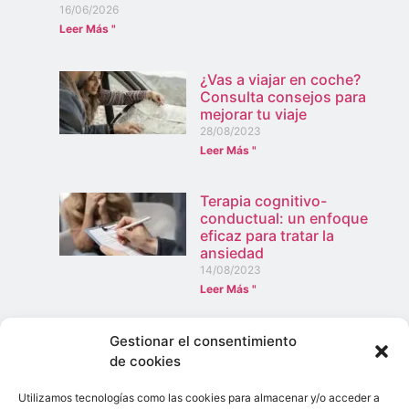
16/06/2026
Leer Más "
¿Vas a viajar en coche?
Consulta consejos para
mejorar tu viaje
28/08/2023
Leer Más "
Terapia cognitivo-
conductual: un enfoque
eficaz para tratar la
ansiedad
14/08/2023
Leer Más "
Palacio de Laguares en Lagoa: historia viva y
Gestionar el consentimiento
encanto del Algarve
de cookies
23/06/2026
Leer Más "
Utilizamos tecnologías como las cookies para almacenar y/o acceder a