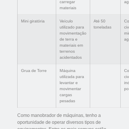
carregar
ag
materiais
Mini giratória
Veículo
Até 50
Co
utilizado para
toneladas
civ
movimentação
mi
de terra e
ag
materiais em
terrenos
acidentados
Grua de Torre
Máquina
Co
utilizada para
civ
levantar e
in
movimentar
po
cargas
pesadas
Como manobrador de máquinas, tenho a
oportunidade de operar diversos tipos de