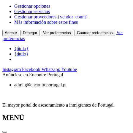
Gestionar opciones
Gestionar servicios
Gestionar proveedores {vendor_count}
Más información sobre estos fines
Ver
Acepte
Denegar
Ver preferencias
Guardar preferencias
preferencias
{título}
{título}
Ir
Instagram
Facebook
Whatsapp
Youtube
al
Anúnciese en Encontre Portugal
contenido
admin@encontreportugal.pt
El mayor portal de asesoramiento a inmigrantes de Portugal.
MENÚ