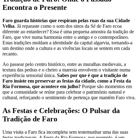
Encontra o Presente
Faro guarda histórias que respiram pelas ruas da sua Cidade
Velha
. Já reparaste como o som dos sinos da Sé de Faro ecoa
diferente ao entardecer? Essa é uma pequena amostra da tradição de
Faro, que vive numa harmonia entre o antigo e o contemporâneo.
Estas tradições moldam a identidade da capital algarvia, tornando-a
um destino onde a cultura e as vivências locais se sentem em cada
recanto.
Ao passear pelo centro histórico, entre as muralhas medievais, a
textura das pedras e o cheiro a maresia envolvem o visitante numa
experiência sensorial única.
Sabes por que é que a tradição de
Faro insiste em preservar as festas da cidade, como a Festa da
Ria Formosa, que acontece em julho?
Porque são momentos em
que a comunidade se reúne para celebrar o património natural e
cultural, reforçando o sentimento de pertença que mantém Faro viva.
As Festas e Celebrações: O Pulsar da
Tradição de Faro
Uma visita a Faro fica incompleta sem testemunhar uma das suas
festas tradicionais. A Festa da Ria Formosa, por exemplo, é um