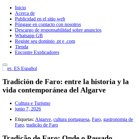
Inicio
Acerca de
Publicidad en el sitio web
Póngase en contacto con nosotros
Descargo de responsabilidad sobre anuncios
Whatsapp GB
Registe seu dominio .pt e .com
Tienda
Encontre Explicadores
Español
Tradición de Faro: entre la historia y la
vida contemporánea del Algarve
Cultura e Turismo
junio 7, 2026
Etiquetas:
Algarve
,
cultura portuguesa
,
Faro
,
gastronomia de
Faro
,
tradição de Faro
Tradição de Faro: Onde o Passado