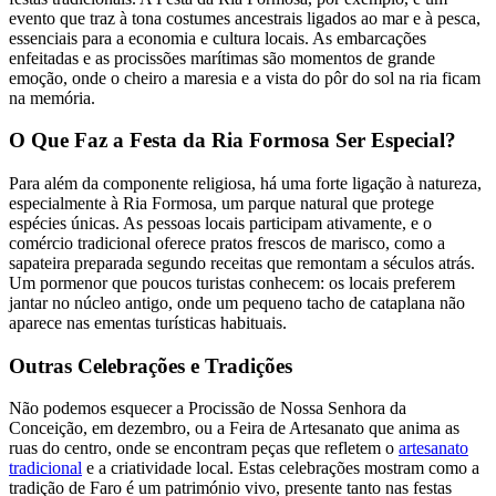
evento que traz à tona costumes ancestrais ligados ao mar e à pesca,
essenciais para a economia e cultura locais. As embarcações
enfeitadas e as procissões marítimas são momentos de grande
emoção, onde o cheiro a maresia e a vista do pôr do sol na ria ficam
na memória.
O Que Faz a Festa da Ria Formosa Ser Especial?
Para além da componente religiosa, há uma forte ligação à natureza,
especialmente à Ria Formosa, um parque natural que protege
espécies únicas. As pessoas locais participam ativamente, e o
comércio tradicional oferece pratos frescos de marisco, como a
sapateira preparada segundo receitas que remontam a séculos atrás.
Um pormenor que poucos turistas conhecem: os locais preferem
jantar no núcleo antigo, onde um pequeno tacho de cataplana não
aparece nas ementas turísticas habituais.
Outras Celebrações e Tradições
Não podemos esquecer a Procissão de Nossa Senhora da
Conceição, em dezembro, ou a Feira de Artesanato que anima as
ruas do centro, onde se encontram peças que refletem o
artesanato
tradicional
e a criatividade local. Estas celebrações mostram como a
tradição de Faro é um património vivo, presente tanto nas festas