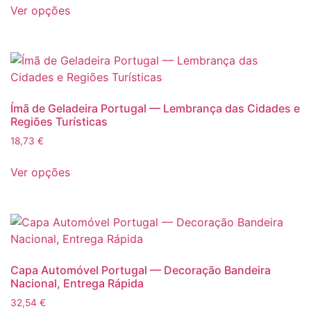
preços:
Ver opções
produto
13,23 €
tem
a
várias
122,43 €
variantes.
As
opções
Ímã de Geladeira Portugal — Lembrança das Cidades e
podem
Regiões Turísticas
ser
18,73
€
selecionadas
Este
na
Ver opções
produto
página
tem
do
várias
produto
variantes.
As
opções
Capa Automóvel Portugal — Decoração Bandeira
podem
Nacional, Entrega Rápida
ser
32,54
€
selecionadas