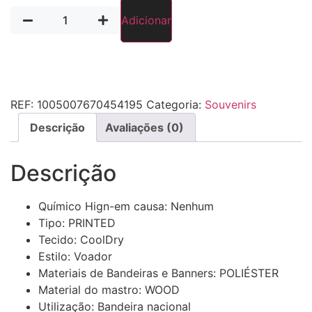
Quantidade
Adicionar
de
Bandeira
de
Portugal
30x45cm
para
Carro
REF:
1005007670454195
Categoria:
Souvenirs
|
100%
Descrição
Avaliações (0)
Poliéster
Português
Descrição
Químico Hign-em causa:
Nenhum
Tipo:
PRINTED
Tecido:
CoolDry
Estilo:
Voador
Materiais de Bandeiras e Banners:
POLIÉSTER
Material do mastro:
WOOD
Utilização:
Bandeira nacional