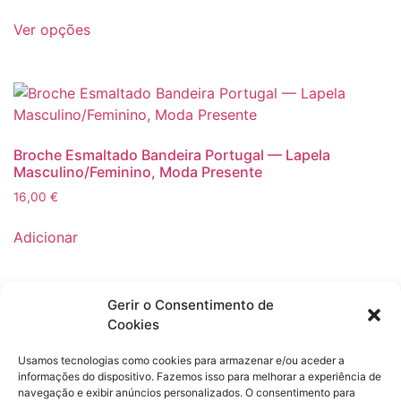
Este
na
Ver opções
produto
página
tem
do
várias
produto
variantes.
As
opções
Broche Esmaltado Bandeira Portugal — Lapela
podem
Masculino/Feminino, Moda Presente
ser
16,00
€
selecionadas
na
Adicionar
página
do
produto
Gerir o Consentimento de
Cookies
Anunciantes
de
Usamos tecnologias como cookies para armazenar e/ou aceder a
Produtos
informações do dispositivo. Fazemos isso para melhorar a experiência de
navegação e exibir anúncios personalizados. O consentimento para