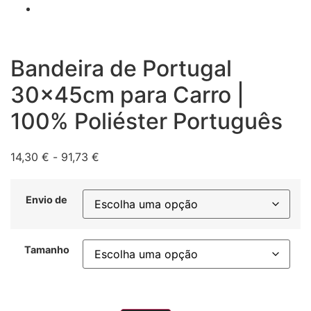
Bandeira de Portugal
30x45cm para Carro |
100% Poliéster Português
Gama
14,30
€
-
91,73
€
de
preços:
Envio de
14,30 €
a
91,73 €
Tamanho