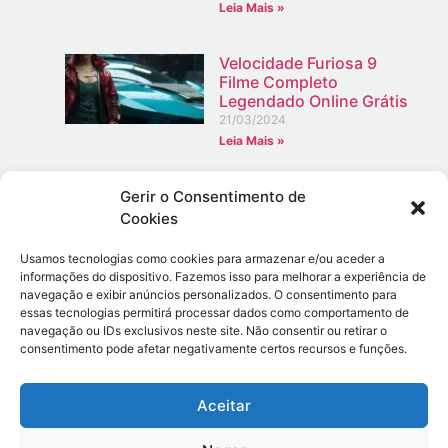
Leia Mais »
Velocidade Furiosa 9
Filme Completo
Legendado Online Grátis
21/03/2024
Leia Mais »
Limpeza pós-obra: como
Gerir o Consentimento de
deixar seu espaço
Cookies
impecável
02/12/2023
Usamos tecnologias como cookies para armazenar e/ou aceder a
Leia Mais »
informações do dispositivo. Fazemos isso para melhorar a experiência de
navegação e exibir anúncios personalizados. O consentimento para
essas tecnologias permitirá processar dados como comportamento de
Loja produtos asiáticos Portugal
navegação ou IDs exclusivos neste site. Não consentir ou retirar o
08/01/2026
consentimento pode afetar negativamente certos recursos e funções.
Leia Mais »
Aceitar
Fique Ligado