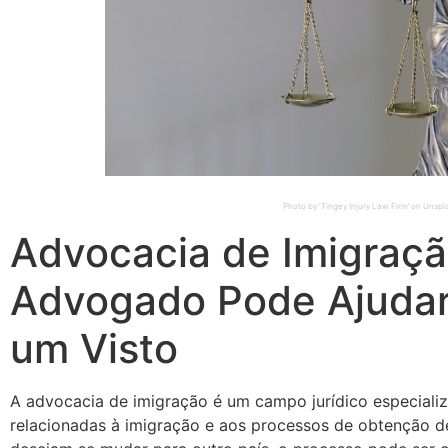
Photo by ‘Tingey Injury Law Firm’ on Unsp
Advocacia de Imigraç
Advogado Pode Ajudar
um Visto
A advocacia de imigração é um campo jurídico especiali
relacionadas à imigração e aos processos de obtenção de