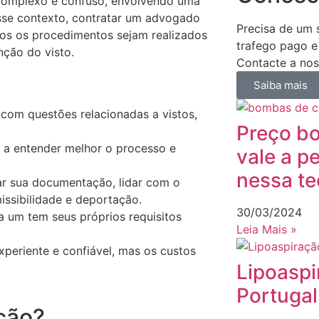
 complexo e confuso, envolvendo uma
esse contexto, contratar um advogado
Precisa de um s
dos os procedimentos sejam realizados
trafego pago e
ção do visto.
Contacte a nos
Saiba mais
 com questões relacionadas a vistos,
Preço bo
 a entender melhor o processo e
vale a pe
nessa te
r sua documentação, lidar com o
issibilidade e deportação.
30/03/2024
da um tem seus próprios requisitos
Leia Mais »
periente e confiável, mas os custos
Lipoaspi
Portugal
ção?