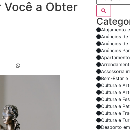
 Você a Obter
Categor
Alojamento e
Anúncios de
Anúncios de 
Anúncios Par
Apartamento
Arrendament
Assessoria i
Bem-Estar e 
Cultura e Art
Cultura e Ar
Cultura e Fes
Cultura e Pa
Cultura e Tr
Cultura e Tu
Desporto em