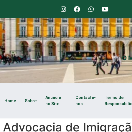
O M
Anuncie
Contacte-
Termo de
Home
Sobre
no Site
nos
Responsabili
Advocacia de Imigraç