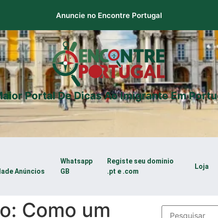
Anuncie no Encontre Portugal
aior Portal De Dicas Ao Imigrante Em Portu
Whatsapp
Registe seu dominio
Loja
dade Anúncios
GB
.pt e .com
ão: Como um