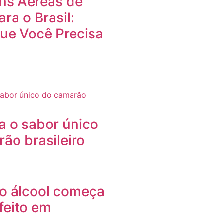
ns Aéreas de
ra o Brasil:
ue Você Precisa
 o sabor único
ão brasileiro
o álcool começa
efeito em