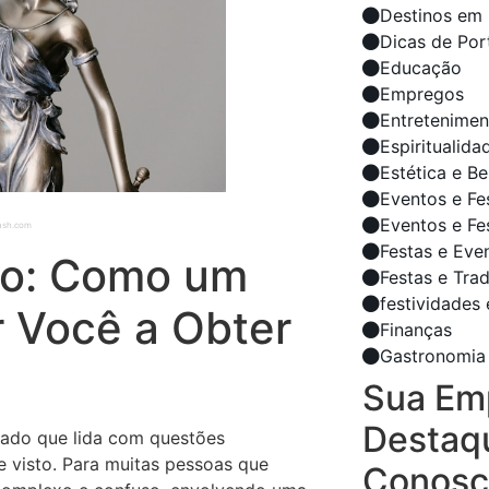
Destinos em 
Dicas de Por
Educação
Empregos
Entretenimen
Espiritualida
Estética e B
Eventos e Fe
Eventos e Fe
lash.com
Festas e Eve
ão: Como um
Festas e Tra
festividades 
 Você a Obter
Finanças
Gastronomia
Sua Em
Destaq
zado que lida com questões
 visto. Para muitas pessoas que
Conosc