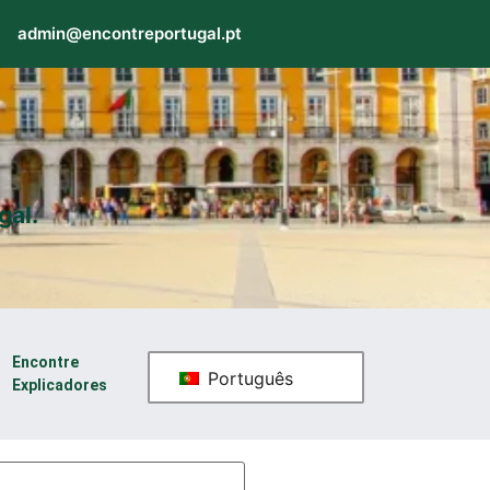
admin@encontreportugal.pt
gal.
Encontre
Português
Explicadores