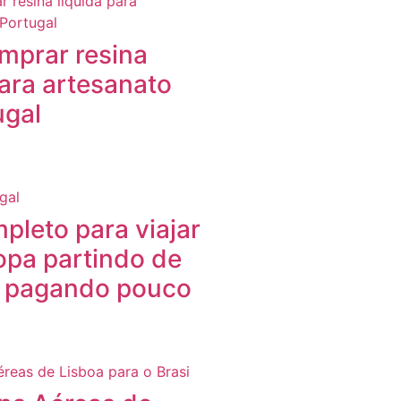
mprar resina
para artesanato
ugal
pleto para viajar
opa partindo de
l pagando pouco