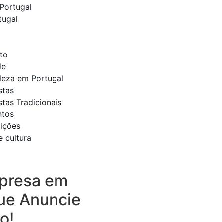
Portugal
tugal
to
de
eleza em Portugal
stas
stas Tradicionais
ntos
dições
e cultura
presa em
ue Anuncie
o!