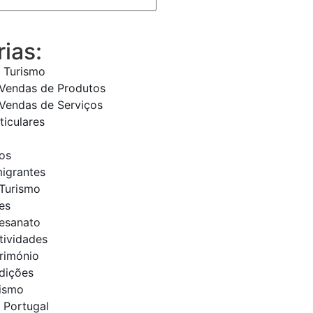
ias:
 Turismo
 Vendas de Produtos
Vendas de Serviços
ticulares
os
migrantes
Turismo
es
tesanato
tividades
trimónio
adições
rismo
 Portugal