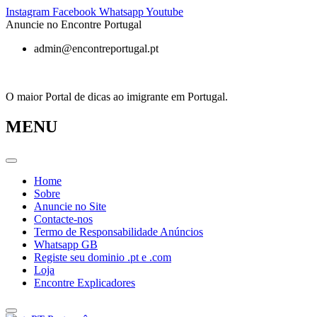
Pular
Instagram
Facebook
Whatsapp
Youtube
para
Anuncie no Encontre Portugal
o
admin@encontreportugal.pt
conteúdo
O maior Portal de dicas ao imigrante em Portugal.
MENU
Home
Sobre
Anuncie no Site
Contacte-nos
Termo de Responsabilidade Anúncios
Whatsapp GB
Registe seu dominio .pt e .com
Loja
Encontre Explicadores