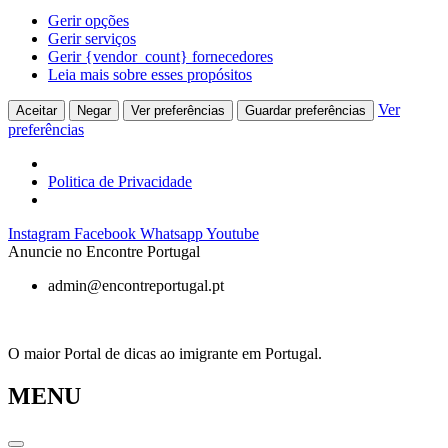
Gerir opções
Gerir serviços
Gerir {vendor_count} fornecedores
Leia mais sobre esses propósitos
Ver
Aceitar
Negar
Ver preferências
Guardar preferências
preferências
Politica de Privacidade
Pular
Instagram
Facebook
Whatsapp
Youtube
para
Anuncie no Encontre Portugal
o
admin@encontreportugal.pt
conteúdo
O maior Portal de dicas ao imigrante em Portugal.
MENU