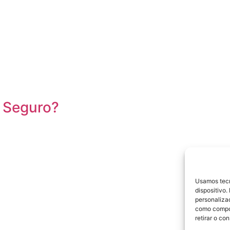
s Seguro?
Usamos tecn
dispositivo
personaliza
como compor
retirar o c