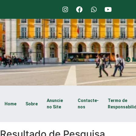
O M
Anuncie
Contacte-
Termo de
Home
Sobre
no Site
nos
Responsabili
Resultado de Pesquisa