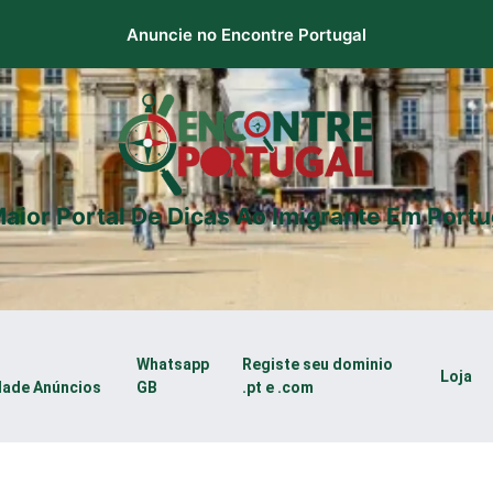
Anuncie no Encontre Portugal
aior Portal De Dicas Ao Imigrante Em Portu
Whatsapp
Registe seu dominio
Loja
dade Anúncios
GB
.pt e .com