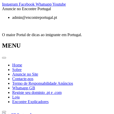
Pular
Instagram
Facebook
Whatsapp
Youtube
para
Anuncie no Encontre Portugal
o
admin@encontreportugal.pt
conteúdo
O maior Portal de dicas ao imigrante em Portugal.
MENU
Home
Sobre
Anuncie no Site
Contacte-nos
Termo de Responsabilidade Anúncios
Whatsapp GB
Registe seu dominio .pt e .com
Loja
Encontre Explicadores