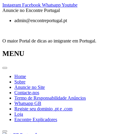
Pular
Instagram
Facebook
Whatsapp
Youtube
para
Anuncie no Encontre Portugal
o
admin@encontreportugal.pt
conteúdo
O maior Portal de dicas ao imigrante em Portugal.
MENU
Home
Sobre
Anuncie no Site
Contacte-nos
Termo de Responsabilidade Anúncios
Whatsapp GB
Registe seu dominio .pt e .com
Loja
Encontre Explicadores