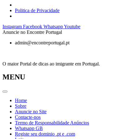
Politica de Privacidade
Pular
Instagram
Facebook
Whatsapp
Youtube
para
Anuncie no Encontre Portugal
o
admin@encontreportugal.pt
conteúdo
O maior Portal de dicas ao imigrante em Portugal.
MENU
Home
Sobre
Anuncie no Site
Contacte-nos
Termo de Responsabilidade Anúncios
Whatsapp GB
Registe seu dominio .pt e .com