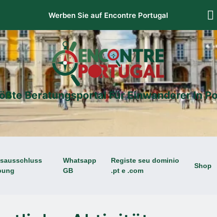
Werben Sie auf Encontre Portugal
ößte Beratungsportal Für Einwanderer In Po
gsausschluss
Whatsapp
Registe seu dominio
Shop
bung
GB
.pt e .com