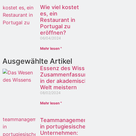
Wie viel kostet
es, ein
Restaurant in
Portugal zu
eröffnen?
06/04/2024
Mehr lesen "
Ausgewählte Artikel
Essenz des Wissens:
Zusammenfassungen
in der akademischen
Welt meistern
08/02/2024
Mehr lesen "
Teammanagement
in portugiesischen
Unternehmen: