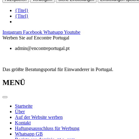
{Titel}
{Titel}
Zum
Instagram
Facebook
Whatsapp
Youtube
Inhalt
Werben Sie auf Encontre Portugal
springen
admin@encontreportugal.pt
Das größte Beratungsportal für Einwanderer in Portugal.
MENÜ
Startseite
Über
Auf der Website werben
Kontakt
Haftungsausschluss für Werbung
Whatsapp GB