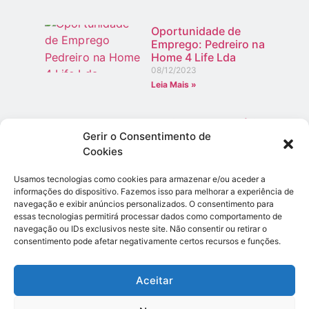
Oportunidade de
Emprego: Pedreiro na
Home 4 Life Lda
08/12/2023
Leia Mais »
Quais as roupas típicas
de Portugal?
Gerir o Consentimento de
24/08/2023
Cookies
Leia Mais »
Usamos tecnologias como cookies para armazenar e/ou aceder a
informações do dispositivo. Fazemos isso para melhorar a experiência de
Descubra o salário
navegação e exibir anúncios personalizados. O consentimento para
médio de um engenheiro
essas tecnologias permitirá processar dados como comportamento de
químico em Portugal
navegação ou IDs exclusivos neste site. Não consentir ou retirar o
01/12/2023
consentimento pode afetar negativamente certos recursos e funções.
Leia Mais »
Fique Ligado
Aceitar