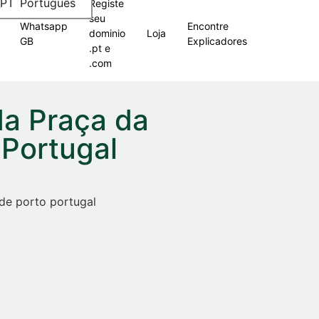
Português
Registe
seu
Whatsapp
Encontre
dominio
Loja
GB
Explicadores
.pt e
.com
da Praça da
 Portugal