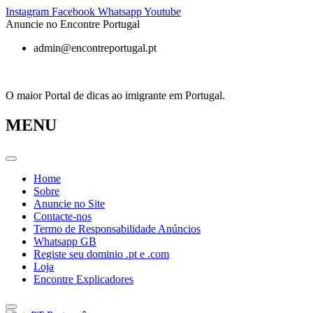
Pular
Instagram
Facebook
Whatsapp
Youtube
para
Anuncie no Encontre Portugal
o
admin@encontreportugal.pt
conteúdo
O maior Portal de dicas ao imigrante em Portugal.
MENU
Home
Sobre
Anuncie no Site
Contacte-nos
Termo de Responsabilidade Anúncios
Whatsapp GB
Registe seu dominio .pt e .com
Loja
Encontre Explicadores