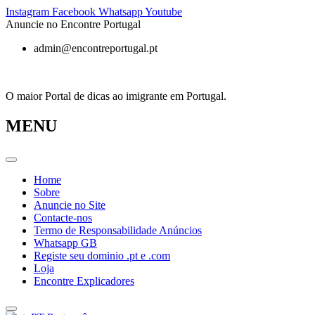
Pular
Instagram
Facebook
Whatsapp
Youtube
para
Anuncie no Encontre Portugal
o
admin@encontreportugal.pt
conteúdo
O maior Portal de dicas ao imigrante em Portugal.
MENU
Home
Sobre
Anuncie no Site
Contacte-nos
Termo de Responsabilidade Anúncios
Whatsapp GB
Registe seu dominio .pt e .com
Loja
Encontre Explicadores