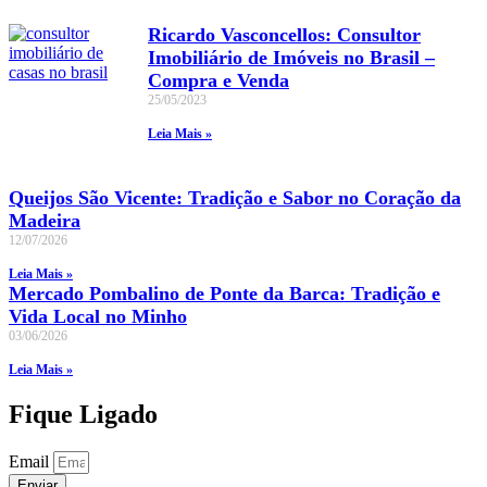
Ricardo Vasconcellos: Consultor
Imobiliário de Imóveis no Brasil –
Compra e Venda
25/05/2023
Leia Mais »
Queijos São Vicente: Tradição e Sabor no Coração da
Madeira
12/07/2026
Leia Mais »
Mercado Pombalino de Ponte da Barca: Tradição e
Vida Local no Minho
03/06/2026
Leia Mais »
Fique Ligado
Email
Enviar