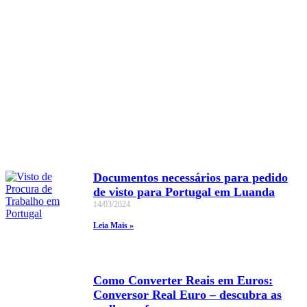
Precisa de um site, loja online ou gestão de trafego pago e organ
para sua empresa? Contacte a nossa equipa
Saiba mais
Documentos necessários para pedido
de visto para Portugal em Luanda
14/03/2024
Leia Mais »
Como Converter Reais em Euros:
Conversor Real Euro – descubra as