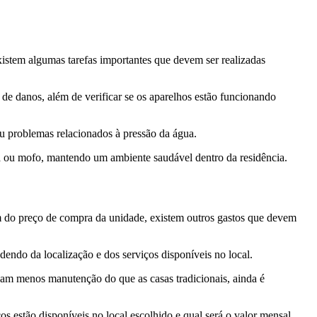
istem algumas tarefas importantes que devem ser realizadas
e de danos, além de verificar se os aparelhos estão funcionando
ou problemas relacionados à pressão da água.
eira ou mofo, mantendo um ambiente saudável dentro da residência.
ém do preço de compra da unidade, existem outros gastos que devem
endo da localização e dos serviços disponíveis no local.
am menos manutenção do que as casas tradicionais, ainda é
ços estão disponíveis no local escolhido e qual será o valor mensal