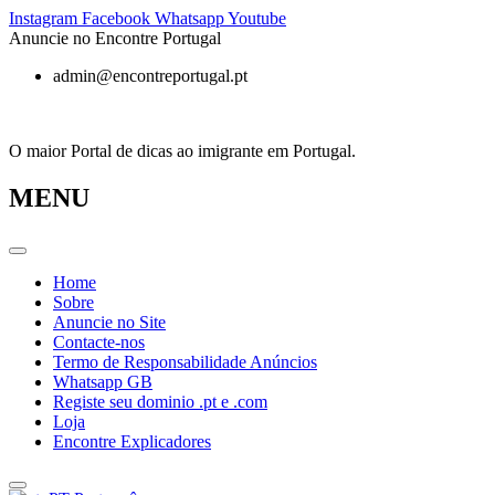
Pular
Instagram
Facebook
Whatsapp
Youtube
para
Anuncie no Encontre Portugal
o
admin@encontreportugal.pt
conteúdo
O maior Portal de dicas ao imigrante em Portugal.
MENU
Home
Sobre
Anuncie no Site
Contacte-nos
Termo de Responsabilidade Anúncios
Whatsapp GB
Registe seu dominio .pt e .com
Loja
Encontre Explicadores