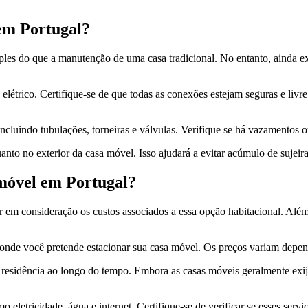
em Portugal?
es do que a manutenção de uma casa tradicional. No entanto, ainda ex
elétrico. Certifique-se de que todas as conexões estejam seguras e livr
ncluindo tubulações, torneiras e válvulas. Verifique se há vazamentos 
 quanto no exterior da casa móvel. Isso ajudará a evitar acúmulo de suj
 móvel em Portugal?
r em consideração os custos associados a essa opção habitacional. Al
onde você pretende estacionar sua casa móvel. Os preços variam depend
 residência ao longo do tempo. Embora as casas móveis geralmente exij
 eletricidade, água e internet. Certifique-se de verificar se esses servi