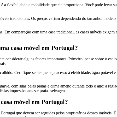
 a flexibilidade e mobilidade que ela proporciona. Você pode levar sua 
móveis tradicionais. Os preços variam dependendo do tamanho, modelo e
ias. Em comparação com uma casa tradicional, as casas móveis exigem 
 uma casa móvel em Portugal?
e considerar alguns fatores importantes. Primeiro, pense sobre o estilo 
ais.
scolhido. Certifique-se de que haja acesso à eletricidade, água potável 
arve, com suas belas praias e clima ameno durante todo o ano; a regi
lésias impressionantes e praias selvagens.
a casa móvel em Portugal?
ortugal que devem ser seguidas pelos proprietários desses imóveis. É n