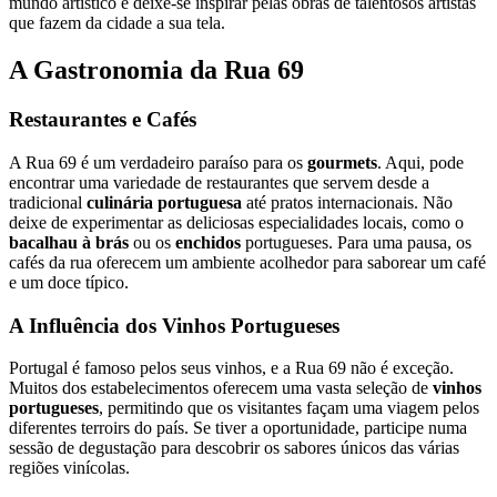
mundo artístico e deixe-se inspirar pelas obras de talentosos artistas
que fazem da cidade a sua tela.
A Gastronomia da Rua 69
Restaurantes e Cafés
A Rua 69 é um verdadeiro paraíso para os
gourmets
. Aqui, pode
encontrar uma variedade de restaurantes que servem desde a
tradicional
culinária portuguesa
até pratos internacionais. Não
deixe de experimentar as deliciosas especialidades locais, como o
bacalhau à brás
ou os
enchidos
portugueses. Para uma pausa, os
cafés da rua oferecem um ambiente acolhedor para saborear um café
e um doce típico.
A Influência dos Vinhos Portugueses
Portugal é famoso pelos seus vinhos, e a Rua 69 não é exceção.
Muitos dos estabelecimentos oferecem uma vasta seleção de
vinhos
portugueses
, permitindo que os visitantes façam uma viagem pelos
diferentes terroirs do país. Se tiver a oportunidade, participe numa
sessão de degustação para descobrir os sabores únicos das várias
regiões vinícolas.