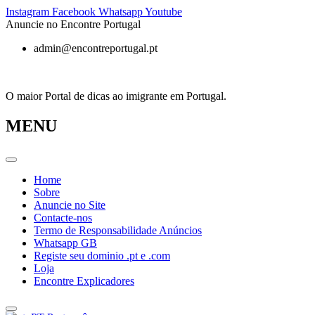
Pular
Instagram
Facebook
Whatsapp
Youtube
para
Anuncie no Encontre Portugal
o
admin@encontreportugal.pt
conteúdo
O maior Portal de dicas ao imigrante em Portugal.
MENU
Home
Sobre
Anuncie no Site
Contacte-nos
Termo de Responsabilidade Anúncios
Whatsapp GB
Registe seu dominio .pt e .com
Loja
Encontre Explicadores