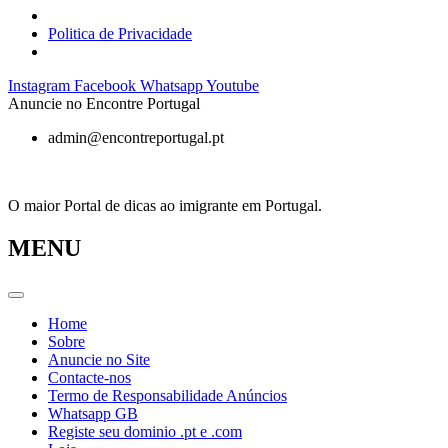
Politica de Privacidade
Pular
Instagram
Facebook
Whatsapp
Youtube
para
Anuncie no Encontre Portugal
o
admin@encontreportugal.pt
conteúdo
O maior Portal de dicas ao imigrante em Portugal.
MENU
Home
Sobre
Anuncie no Site
Contacte-nos
Termo de Responsabilidade Anúncios
Whatsapp GB
Registe seu dominio .pt e .com