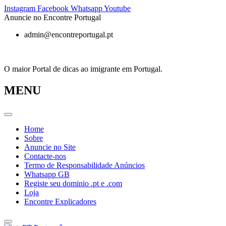
Pular
Instagram
Facebook
Whatsapp
Youtube
para
Anuncie no Encontre Portugal
o
admin@encontreportugal.pt
conteúdo
O maior Portal de dicas ao imigrante em Portugal.
MENU
Home
Sobre
Anuncie no Site
Contacte-nos
Termo de Responsabilidade Anúncios
Whatsapp GB
Registe seu dominio .pt e .com
Loja
Encontre Explicadores