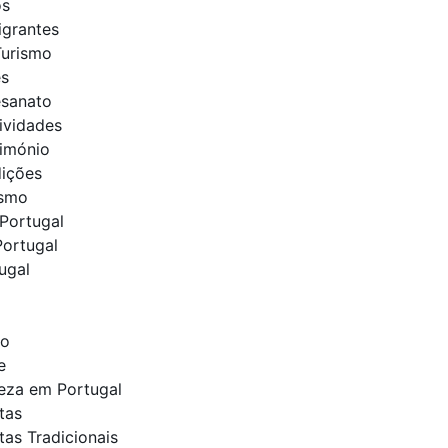
os
igrantes
Turismo
es
esanato
tividades
rimónio
dições
ismo
Portugal
Portugal
ugal
to
e
leza em Portugal
tas
tas Tradicionais