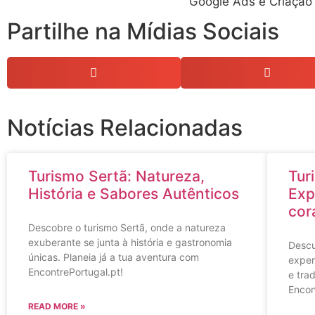
Google Ads e Criação
Partilhe na Mídias Sociais
Notícias Relacionadas
Turismo Sertã: Natureza,
Tur
História e Sabores Autênticos
Exp
cor
Descobre o turismo Sertã, onde a natureza
exuberante se junta à história e gastronomia
Descu
únicas. Planeia já a tua aventura com
exper
EncontrePortugal.pt!
e tra
Encon
READ MORE »