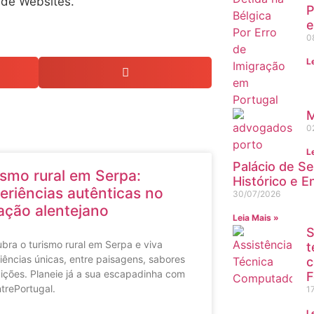
 de Websites.
P
e
0
L
M
0
L
Palácio de S
ismo rural em Serpa:
Histórico e 
eriências autênticas no
30/07/2026
ação alentejano
Leia Mais »
S
bra o turismo rural em Serpa e viva
t
iências únicas, entre paisagens, sabores
c
dições. Planeie já a sua escapadinha com
F
trePortugal.
1
L