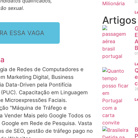
ndidatos qualificados,
0
ção sexual.
L
Artigo
G
RA ESSA VAGA
E
A
B
0
sa
L
gia de Redes de Computadores e
Q
e
 Marketing Digital, Business
c
ia Data-Driven pela Pontifícia
2
a (PUC). Capacitação em Linguagem
e Microexpressões Faciais.
L
ação "Máquina de Tráfego e
a Vender Mais pelo Google Todos os
lo Google em Rede de Pesquisa. Vasta
B
os de SEO, gestão de tráfego pago no
P