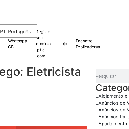
Português
Registe
seu
Whatsapp
Encontre
dominio
Loja
GB
Explicadores
.pt e
.com
go: Eletricista
Categor
Alojamento e
Anúncios de 
Anúncios de 
Anúncios Part
Apartamento