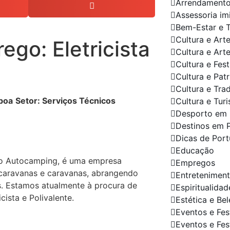
Arrendament
Assessoria im
Bem-Estar e 
Cultura e Art
go: Eletricista
Cultura e Art
Cultura e Fes
Cultura e Pat
Cultura e Tra
sboa
Setor: Serviços Técnicos
Cultura e Tur
Desporto em 
Destinos em 
Dicas de Port
Educação
o Autocamping, é uma empresa
Empregos
caravanas e caravanas, abrangendo
Entretenimen
s. Estamos atualmente à procura de
Espiritualidad
cista e Polivalente.
Estética e Be
Eventos e Fes
Eventos e Fes