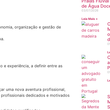
Praias Fluvia
de Água Doce
03/07/2026
Leia Mais »
O
onomia, organização e gestão de
M
o
pa.
d
0
L
C
a
e experiência, a definir entre as
P
0
L
çar uma nova aventura profissional,
 profissionais dedicados e motivados
S
M
S