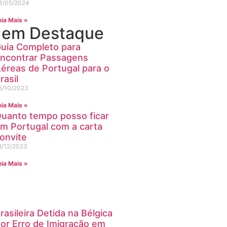
3/05/2024
eia Mais »
s em Destaque
uia Completo para
ncontrar Passagens
éreas de Portugal para o
rasil
5/10/2023
eia Mais »
uanto tempo posso ficar
m Portugal com a carta
onvite
8/12/2023
eia Mais »
rasileira Detida na Bélgica
or Erro de Imigração em