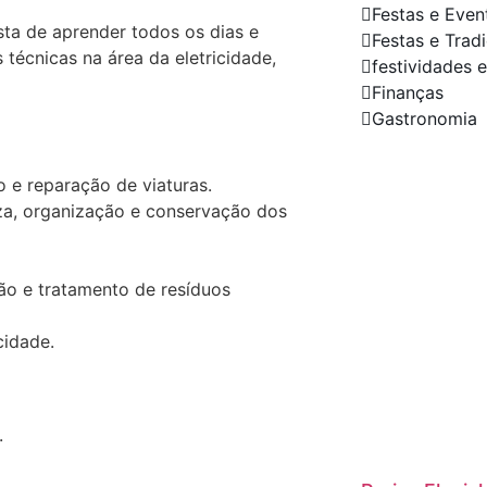
Festas e Even
sta de aprender todos os dias e
Festas e Trad
técnicas na área da eletricidade,
festividades e
Finanças
Gastronomia
Sua Em
 e reparação de viaturas.
Destaq
za, organização e conservação dos
Conosc
Precisa de 
ão e tratamento de resíduos
gestão de 
para sua 
cidade.
nossa equ
Saiba m
.