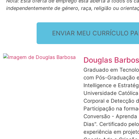
Nota: Esta oferta de emprego está aberta a todos os ca
independentemente de género, raça, religião ou orienta
ENVIAR MEU CURRÍCULO PA
Douglas Barbo
Graduado em Tecnolo
com Pós-Graduação em
Intelligence e Estratég
Universidade Católic
Corporal e Detecção d
Participação na form
Conversão - Aprenda 
Dias". Certificado pe
experiência em projet