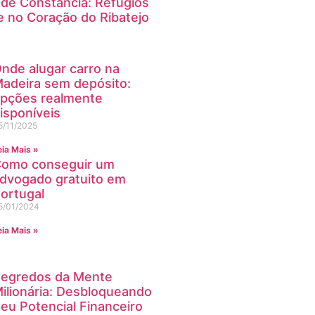
l de Constância: Refúgios
 no Coração do Ribatejo
nde alugar carro na
adeira sem depósito:
pções realmente
isponíveis
5/11/2025
eia Mais »
omo conseguir um
dvogado gratuito em
ortugal
5/01/2024
eia Mais »
egredos da Mente
ilionária: Desbloqueando
eu Potencial Financeiro