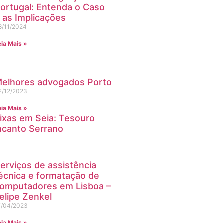
ortugal: Entenda o Caso
 as Implicações
8/11/2024
eia Mais »
elhores advogados Porto
2/12/2023
eia Mais »
eixas em Seia: Tesouro
Encanto Serrano
erviços de assistência
écnica e formatação de
omputadores em Lisboa –
elipe Zenkel
7/04/2023
eia Mais »