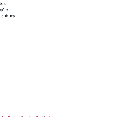
tos
ições
 cultura
presa em
ue Anuncie
o!
um site, loja online ou
trafego pago e organico
empresa? Contacte a
ipa
ais