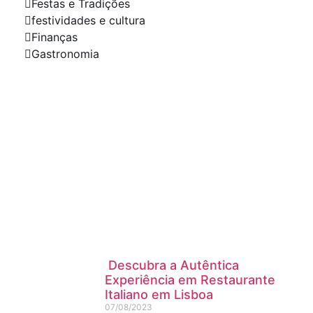
Festas e Tradições
festividades e cultura
Finanças
Gastronomia
Sua Empresa em Destaque
Anuncie Conosco!
Precisa de um site, loja online ou gestão
de trafego pago e organico para sua
empresa? Contacte a nossa equipa
Saiba mais
Descubra a Autêntica
Experiência em Restaurante
Italiano em Lisboa
07/08/2023