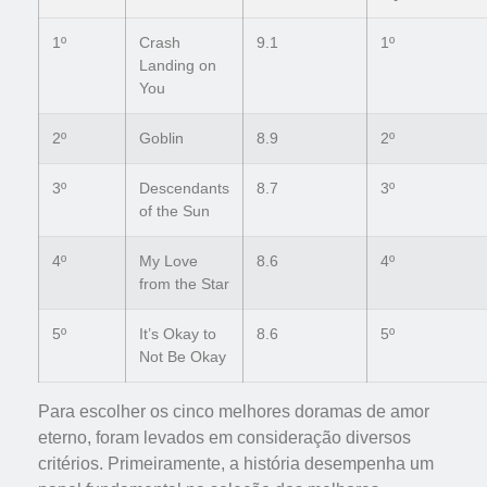
1º
Crash
9.1
1º
Landing on
You
2º
Goblin
8.9
2º
3º
Descendants
8.7
3º
of the Sun
4º
My Love
8.6
4º
from the Star
5º
It’s Okay to
8.6
5º
Not Be Okay
Para escolher os cinco melhores doramas de amor
eterno, foram levados em consideração diversos
critérios. Primeiramente, a história desempenha um