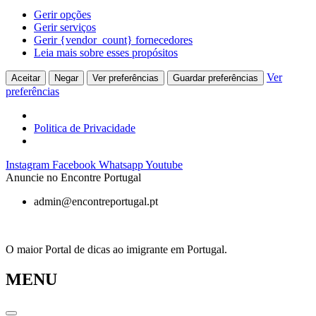
Gerir opções
Gerir serviços
Gerir {vendor_count} fornecedores
Leia mais sobre esses propósitos
Ver
Aceitar
Negar
Ver preferências
Guardar preferências
preferências
Politica de Privacidade
Pular
Instagram
Facebook
Whatsapp
Youtube
para
Anuncie no Encontre Portugal
o
admin@encontreportugal.pt
conteúdo
O maior Portal de dicas ao imigrante em Portugal.
MENU