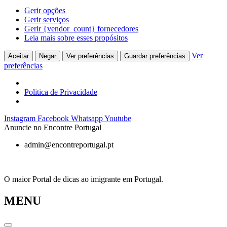
Gerir opções
Gerir serviços
Gerir {vendor_count} fornecedores
Leia mais sobre esses propósitos
Ver
Aceitar
Negar
Ver preferências
Guardar preferências
preferências
Politica de Privacidade
Pular
Instagram
Facebook
Whatsapp
Youtube
para
Anuncie no Encontre Portugal
o
admin@encontreportugal.pt
conteúdo
O maior Portal de dicas ao imigrante em Portugal.
MENU