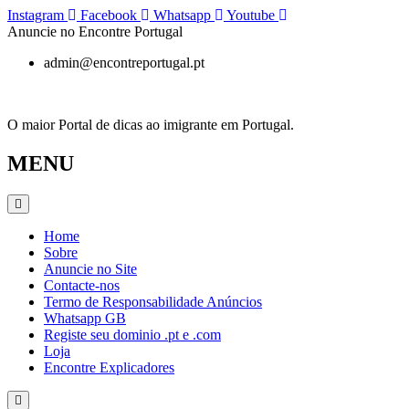
Pular
Instagram
Facebook
Whatsapp
Youtube
para
Anuncie no Encontre Portugal
o
admin@encontreportugal.pt
conteúdo
O maior Portal de dicas ao imigrante em Portugal.
MENU
Home
Sobre
Anuncie no Site
Contacte-nos
Termo de Responsabilidade Anúncios
Whatsapp GB
Registe seu dominio .pt e .com
Loja
Encontre Explicadores