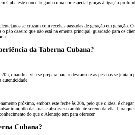
 em Cuba este conceito ganha uma cor especial graças à ligação profunda
s alentejanos se cruzam com receitas passadas de geração em geração. 
o pão caseiro que não está na ementa principal, guardado para os clie
ria.
xperiência da Taberna Cubana?
s 20h, quando a vila se prepara para o descanso e as pessoas se juntam 
 autenticidade.
onamento próximo, embora este feche às 20h, pelo que o ideal é chegar
 pulsar tranquilo das ruas e absorver o ambiente sereno da vila. Para qu
conhecimento do que o Alentejo tem para oferecer.
berna Cubana?