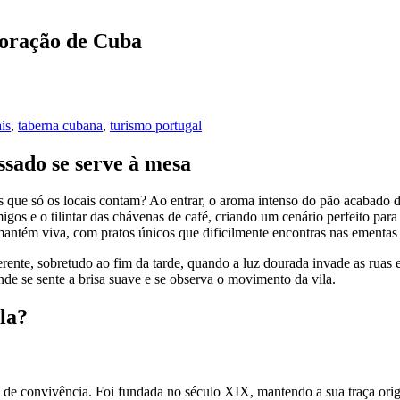
Coração de Cuba
is
,
taberna cubana
,
turismo portugal
ado se serve à mesa
que só os locais contam? Ao entrar, o aroma intenso do pão acabado d
os e o tilintar das chávenas de café, criando um cenário perfeito para
antém viva, com pratos únicos que dificilmente encontras nas ementas t
ente, sobretudo ao fim da tarde, quando a luz dourada invade as ruas e
onde se sente a brisa suave e se observa o movimento da vila.
la?
 de convivência. Foi fundada no século XIX, mantendo a sua traça origi