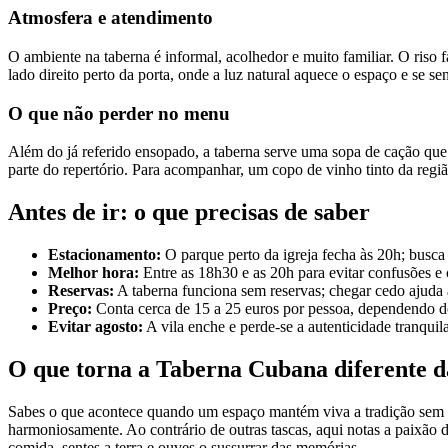
Atmosfera e atendimento
O ambiente na taberna é informal, acolhedor e muito familiar. O riso f
lado direito perto da porta, onde a luz natural aquece o espaço e se s
O que não perder no menu
Além do já referido ensopado, a taberna serve uma sopa de cação que 
parte do repertório. Para acompanhar, um copo de vinho tinto da região
Antes de ir: o que precisas de saber
Estacionamento:
O parque perto da igreja fecha às 20h; busca 
Melhor hora:
Entre as 18h30 e as 20h para evitar confusões e c
Reservas:
A taberna funciona sem reservas; chegar cedo ajuda a
Preço:
Conta cerca de 15 a 25 euros por pessoa, dependendo d
Evitar agosto:
A vila enche e perde-se a autenticidade tranquila
O que torna a Taberna Cubana diferente d
Sabes o que acontece quando um espaço mantém viva a tradição sem 
harmoniosamente. Ao contrário de outras tascas, aqui notas a paixão d
comida, sentes a terra e ouves o sussurrar das memórias.