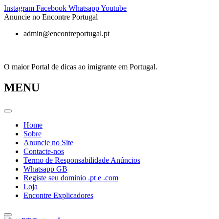
Pular
Instagram
Facebook
Whatsapp
Youtube
para
Anuncie no Encontre Portugal
o
admin@encontreportugal.pt
conteúdo
O maior Portal de dicas ao imigrante em Portugal.
MENU
Home
Sobre
Anuncie no Site
Contacte-nos
Termo de Responsabilidade Anúncios
Whatsapp GB
Registe seu dominio .pt e .com
Loja
Encontre Explicadores