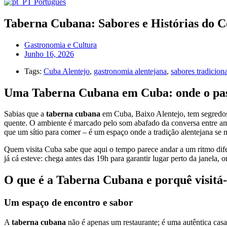
Português
Taberna Cubana: Sabores e Histórias do 
Gastronomia e Cultura
Junho 16, 2026
Tags:
Cuba Alentejo
,
gastronomia alentejana
,
sabores tradiciona
Uma Taberna Cubana em Cuba: onde o pass
Sabias que a
taberna cubana
em Cuba, Baixo Alentejo, tem segredos 
quente. O ambiente é marcado pelo som abafado da conversa entre amig
que um sítio para comer – é um espaço onde a tradição alentejana se m
Quem visita Cuba sabe que aqui o tempo parece andar a um ritmo difer
já cá esteve: chega antes das 19h para garantir lugar perto da janela, 
O que é a Taberna Cubana e porquê visitá-
Um espaço de encontro e sabor
A
taberna cubana
não é apenas um restaurante; é uma autêntica casa