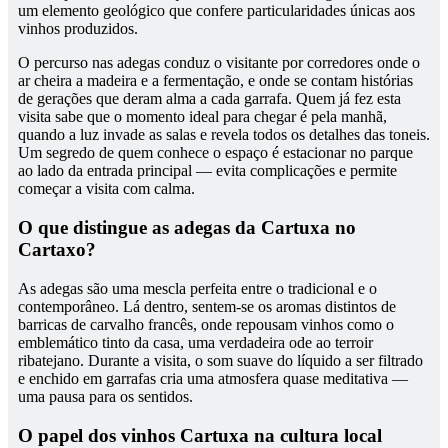
um elemento geológico que confere particularidades únicas aos
vinhos produzidos.
O percurso nas adegas conduz o visitante por corredores onde o
ar cheira a madeira e a fermentação, e onde se contam histórias
de gerações que deram alma a cada garrafa. Quem já fez esta
visita sabe que o momento ideal para chegar é pela manhã,
quando a luz invade as salas e revela todos os detalhes das toneis.
Um segredo de quem conhece o espaço é estacionar no parque
ao lado da entrada principal — evita complicações e permite
começar a visita com calma.
O que distingue as adegas da Cartuxa no
Cartaxo?
As adegas são uma mescla perfeita entre o tradicional e o
contemporâneo. Lá dentro, sentem-se os aromas distintos de
barricas de carvalho francês, onde repousam vinhos como o
emblemático tinto da casa, uma verdadeira ode ao terroir
ribatejano. Durante a visita, o som suave do líquido a ser filtrado
e enchido em garrafas cria uma atmosfera quase meditativa —
uma pausa para os sentidos.
O papel dos vinhos Cartuxa na cultura local