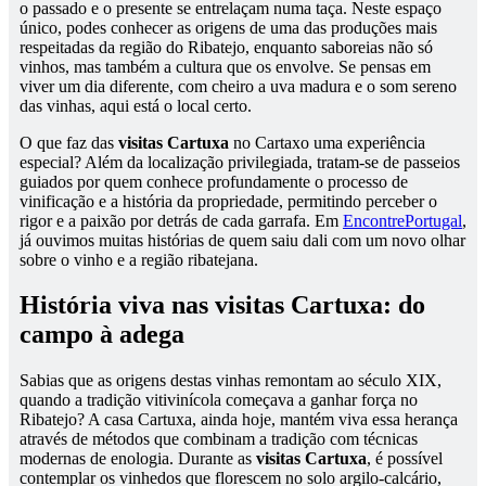
o passado e o presente se entrelaçam numa taça. Neste espaço
único, podes conhecer as origens de uma das produções mais
respeitadas da região do Ribatejo, enquanto saboreias não só
vinhos, mas também a cultura que os envolve. Se pensas em
viver um dia diferente, com cheiro a uva madura e o som sereno
das vinhas, aqui está o local certo.
O que faz das
visitas Cartuxa
no Cartaxo uma experiência
especial? Além da localização privilegiada, tratam-se de passeios
guiados por quem conhece profundamente o processo de
vinificação e a história da propriedade, permitindo perceber o
rigor e a paixão por detrás de cada garrafa. Em
EncontrePortugal
,
já ouvimos muitas histórias de quem saiu dali com um novo olhar
sobre o vinho e a região ribatejana.
História viva nas visitas Cartuxa: do
campo à adega
Sabias que as origens destas vinhas remontam ao século XIX,
quando a tradição vitivinícola começava a ganhar força no
Ribatejo? A casa Cartuxa, ainda hoje, mantém viva essa herança
através de métodos que combinam a tradição com técnicas
modernas de enologia. Durante as
visitas Cartuxa
, é possível
contemplar os vinhedos que florescem no solo argilo-calcário,