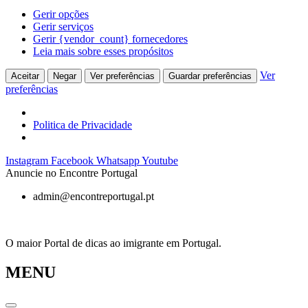
Gerir opções
Gerir serviços
Gerir {vendor_count} fornecedores
Leia mais sobre esses propósitos
Ver
Aceitar
Negar
Ver preferências
Guardar preferências
preferências
Politica de Privacidade
Pular
Instagram
Facebook
Whatsapp
Youtube
para
Anuncie no Encontre Portugal
o
admin@encontreportugal.pt
conteúdo
O maior Portal de dicas ao imigrante em Portugal.
MENU