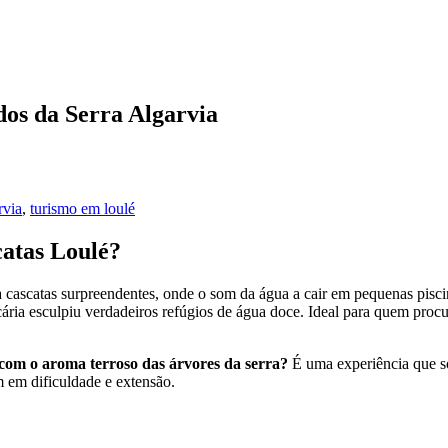
dos da Serra Algarvia
rvia
,
turismo em loulé
catas Loulé?
rda cascatas surpreendentes, onde o som da água a cair em pequenas pis
cária esculpiu verdadeiros refúgios de água doce. Ideal para quem proc
 com o aroma terroso das árvores da serra?
É uma experiência que só
m em dificuldade e extensão.