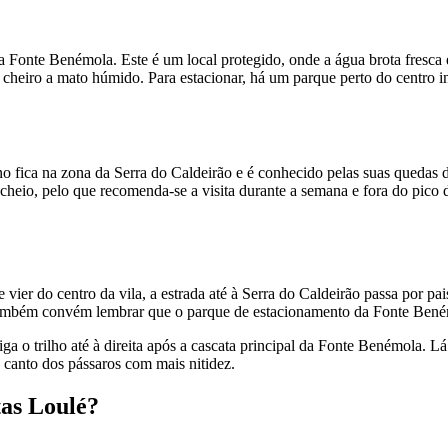
a Fonte Benémola. Este é um local protegido, onde a água brota fresca e
 cheiro a mato húmido. Para estacionar, há um parque perto do centro in
fica na zona da Serra do Caldeirão e é conhecido pelas suas quedas de
cheio, pelo que recomenda-se a visita durante a semana e fora do pico d
 vier do centro da vila, a estrada até à Serra do Caldeirão passa por 
 Também convém lembrar que o parque de estacionamento da Fonte Beném
o trilho até à direita após a cascata principal da Fonte Benémola. L
o canto dos pássaros com mais nitidez.
as Loulé?