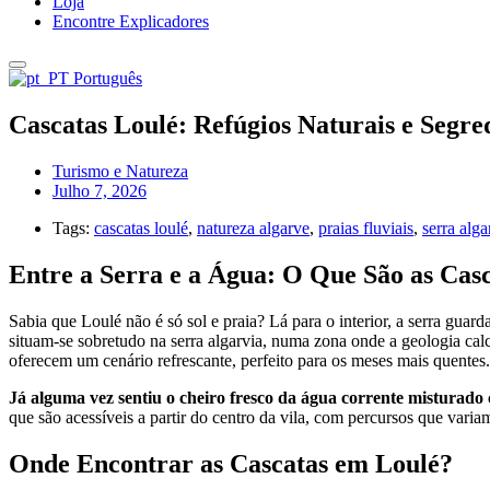
Loja
Encontre Explicadores
Português
Cascatas Loulé: Refúgios Naturais e Segre
Turismo e Natureza
Julho 7, 2026
Tags:
cascatas loulé
,
natureza algarve
,
praias fluviais
,
serra alga
Entre a Serra e a Água: O Que São as Cas
Sabia que Loulé não é só sol e praia? Lá para o interior, a serra gua
situam-se sobretudo na serra algarvia, numa zona onde a geologia cal
oferecem um cenário refrescante, perfeito para os meses mais quentes.
Já alguma vez sentiu o cheiro fresco da água corrente misturado
que são acessíveis a partir do centro da vila, com percursos que varia
Onde Encontrar as Cascatas em Loulé?