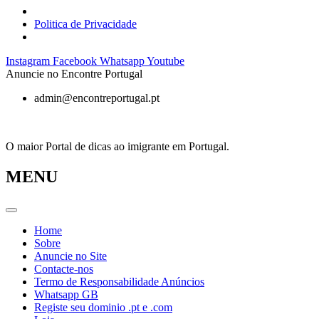
Politica de Privacidade
Pular
Instagram
Facebook
Whatsapp
Youtube
para
Anuncie no Encontre Portugal
o
admin@encontreportugal.pt
conteúdo
O maior Portal de dicas ao imigrante em Portugal.
MENU
Home
Sobre
Anuncie no Site
Contacte-nos
Termo de Responsabilidade Anúncios
Whatsapp GB
Registe seu dominio .pt e .com