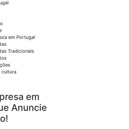
ugal
to
e
leza em Portugal
tas
tas Tradicionais
tos
ições
 cultura
presa em
ue Anuncie
o!