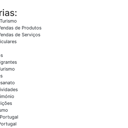
ias:
 Turismo
Vendas de Produtos
Vendas de Serviços
iculares
os
igrantes
Turismo
es
esanato
tividades
rimónio
dições
ismo
Portugal
Portugal