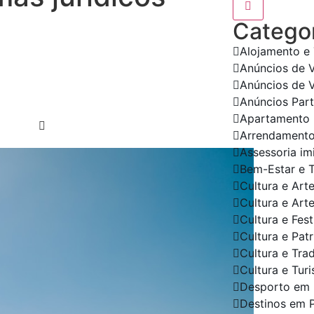
Categor
Alojamento e
Anúncios de 
Anúncios de 
Anúncios Part
Apartamento
Arrendament
Assessoria im
Bem-Estar e 
Cultura e Art
Cultura e Art
Cultura e Fes
Cultura e Pat
Cultura e Tra
Cultura e Tur
Desporto em 
Destinos em 