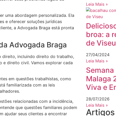
Leia Mais »
er uma abordagem personalizada. Ela
es e oferecer soluções jurídicas
Delicios
 cliente, a Advogada Braga está pronta
broa: a r
de Viseu
 da Advogada Braga
27/04/2024
direito, incluindo direito do trabalho,
Leia Mais »
io e direito civil. Vamos explorar cada
Semana 
Malaga 
ntes em questões trabalhistas, como
stá familiarizada com as leis
Viva e E
balhadores.
28/07/2026
tões relacionadas com a incidência,
Leia Mais »
 entende que questões familiares podem
Artigo
 ajudar seus clientes a encontrar