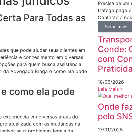
mas jurídicos
Precisa de um s
trafego pago e
erta Para Todas as
Contacte a nos
Saiba mais
Transpor
Conde: 
dades que pode ajudar seus clientes em
com Con
eriência e conhecimento em diversas
 opções para quem busca assistência
Praticid
ação da Advogada Braga e como ela pode
18/06/2026
 e como ela pode
Leia Mais »
Onde fa
pelo SN
experiência em diversas áreas do
empre atualizada com as mudanças na
17/01/2025
resolver seus problemas legais da