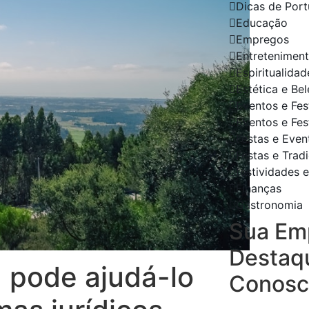
Dicas de Port
Educação
Empregos
Entretenimen
Espiritualidad
Estética e Be
Eventos e Fes
Eventos e Fes
Festas e Even
Festas e Trad
festividades e
Finanças
Gastronomia
Sua Em
Destaq
pode ajudá-lo
Conosc