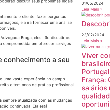
poderão discutir seus problemas legais
01/05/2024
Leia Mais »
entamente o cliente, fazer perguntas
Descobri
formações, ela irá fornecer uma análise
oníveis.
23/02/2024
a Advogada Braga, eles irão discutir os
Leia Mais »
á comprometida em oferecer serviços
Viver co
 e conhecimento a seu
brasileir
Portugal
França:
e uma vasta experiência no campo
eito e tem anos de prática profissional
salários
qualidad
á sempre atualizada com as mudanças
oportun
ação continuada. Ela está