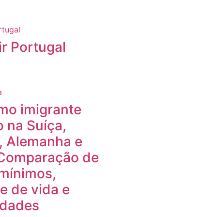
r Portugal
mo imigrante
o na Suíça,
, Alemanha e
 Comparação de
 mínimos,
e de vida e
idades