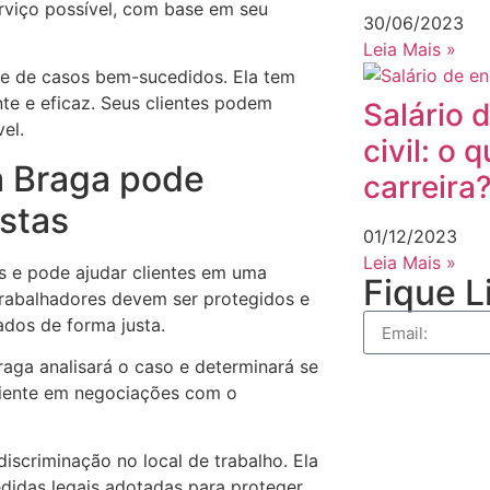
rviço possível, com base em seu
30/06/2023
Leia Mais »
e de casos bem-sucedidos. Ela tem
e e eficaz. Seus clientes podem
Salário 
el.
civil: o 
a Braga pode
carreira
istas
01/12/2023
Leia Mais »
s e pode ajudar clientes em uma
Fique L
 trabalhadores devem ser protegidos e
ados de forma justa.
raga analisará o caso e determinará se
 cliente em negociações com o
scriminação no local de trabalho. Ela
medidas legais adotadas para proteger