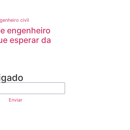
de engenheiro
que esperar da
?
igado
Enviar