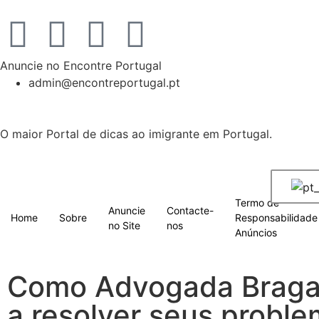
Anuncie no Encontre Portugal
admin@encontreportugal.pt
O maior Portal de dicas ao imigrante em Portugal.
Termo de
Anuncie
Contacte-
Home
Sobre
Responsabilidade
no Site
nos
Anúncios
Como Advogada Braga 
a resolver seus proble