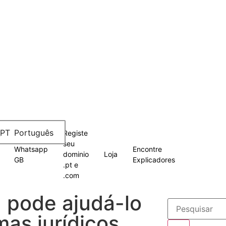
Português
Registe
seu
Whatsapp
Encontre
dominio
Loja
GB
Explicadores
.pt e
.com
pode ajudá-lo
mas jurídicos