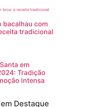
o bacalhau com
eceita tradicional
Santa em
2024: Tradição
moção Intensa
s em Destaque