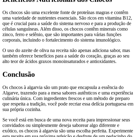
Os chocos são uma excelente fonte de proteínas magras e contêm
uma variedade de nutrientes essenciais. São ricos em vitamina B12,
que é crucial para a saúde do sistema nervoso e para a produção de
células sanguíneas. Além disso, os chocos contêm minerais como
zinco, ferro e selênio, que são importantes para várias funções
corporais, incluindo o fortalecimento do sistema imunológico.
O uso do azeite de oliva na receita não apenas adiciona sabor, mas
também oferece benefícios para a saúde do coração, graças ao seu
alto teor de ácidos graxos monoinsaturados e antioxidantes.
Conclusão
Os chocos à algarvia são um prato que encapsula a essência do
Algarve, trazendo para a mesa sabores autênticos e uma experiência
culinária única. Com ingredientes frescos e um método de preparo
que respeita a tradição, você pode recriar essa delícia portuguesa em
sua própria cozinha.
Se você está em busca de uma nova receita para impressionar seus
convidados ou simplesmente deseja saborear algo diferente e
exótico, os chocos à algarvia são uma escolha perfeita. Experimente
esta receita em sua próxima refeição e desfrute de um pedacinho do