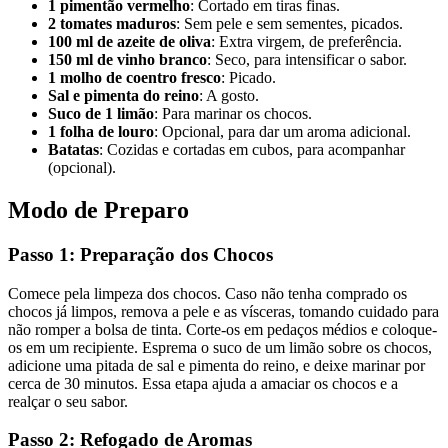
1 pimentão vermelho
: Cortado em tiras finas.
2 tomates maduros
: Sem pele e sem sementes, picados.
100 ml de azeite de oliva
: Extra virgem, de preferência.
150 ml de vinho branco
: Seco, para intensificar o sabor.
1 molho de coentro fresco
: Picado.
Sal e pimenta do reino
: A gosto.
Suco de 1 limão
: Para marinar os chocos.
1 folha de louro
: Opcional, para dar um aroma adicional.
Batatas
: Cozidas e cortadas em cubos, para acompanhar
(opcional).
Modo de Preparo
Passo 1: Preparação dos Chocos
Comece pela limpeza dos chocos. Caso não tenha comprado os
chocos já limpos, remova a pele e as vísceras, tomando cuidado para
não romper a bolsa de tinta. Corte-os em pedaços médios e coloque-
os em um recipiente. Esprema o suco de um limão sobre os chocos,
adicione uma pitada de sal e pimenta do reino, e deixe marinar por
cerca de 30 minutos. Essa etapa ajuda a amaciar os chocos e a
realçar o seu sabor.
Passo 2: Refogado de Aromas