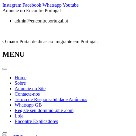
Pular
Instagram
Facebook
Whatsapp
Youtube
para
Anuncie no Encontre Portugal
o
admin@encontreportugal.pt
conteúdo
O maior Portal de dicas ao imigrante em Portugal.
MENU
Home
Sobre
Anuncie no Site
Contacte-nos
Termo de Responsabilidade Anúncios
Whatsapp GB
Registe seu dominio .pt e .com
Loja
Encontre Explicadores