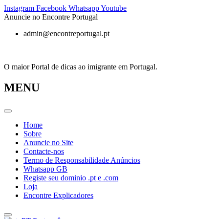
Pular
Instagram
Facebook
Whatsapp
Youtube
para
Anuncie no Encontre Portugal
o
admin@encontreportugal.pt
conteúdo
O maior Portal de dicas ao imigrante em Portugal.
MENU
Home
Sobre
Anuncie no Site
Contacte-nos
Termo de Responsabilidade Anúncios
Whatsapp GB
Registe seu dominio .pt e .com
Loja
Encontre Explicadores