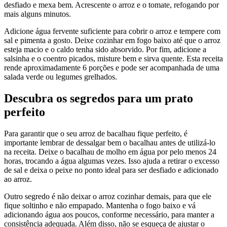
desfiado e mexa bem. Acrescente o arroz e o tomate, refogando por
mais alguns minutos.
Adicione água fervente suficiente para cobrir o arroz e tempere com
sal e pimenta a gosto. Deixe cozinhar em fogo baixo até que o arroz
esteja macio e o caldo tenha sido absorvido. Por fim, adicione a
salsinha e o coentro picados, misture bem e sirva quente. Esta receita
rende aproximadamente 6 porções e pode ser acompanhada de uma
salada verde ou legumes grelhados.
Descubra os segredos para um prato
perfeito
Para garantir que o seu arroz de bacalhau fique perfeito, é
importante lembrar de dessalgar bem o bacalhau antes de utilizá-lo
na receita. Deixe o bacalhau de molho em água por pelo menos 24
horas, trocando a água algumas vezes. Isso ajuda a retirar o excesso
de sal e deixa o peixe no ponto ideal para ser desfiado e adicionado
ao arroz.
Outro segredo é não deixar o arroz cozinhar demais, para que ele
fique soltinho e não empapado. Mantenha o fogo baixo e vá
adicionando água aos poucos, conforme necessário, para manter a
consistência adequada. Além disso, não se esqueça de ajustar o