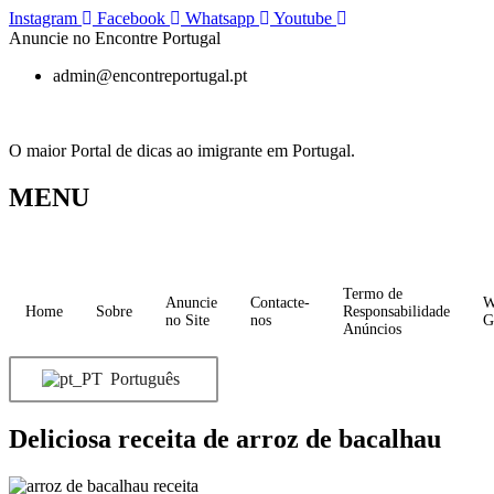
Pular
Instagram
Facebook
Whatsapp
Youtube
para
Anuncie no Encontre Portugal
o
admin@encontreportugal.pt
conteúdo
O maior Portal de dicas ao imigrante em Portugal.
MENU
Termo de
Anuncie
Contacte-
W
Home
Sobre
Responsabilidade
no Site
nos
G
Anúncios
Português
Deliciosa receita de arroz de bacalhau