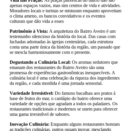
Vida nas Praças:
As praças pitorescas do bairro não são
apenas espaços vazios, mas sim centros de vida e atividades.
Moradores locais e turistas se misturam enquanto aproveitam
o clima ameno, os bancos convidativos e os eventos
culturais que dão vida a esses
Patrimônio à Vista:
A arquitetura do Bairro Aveiro é um
testemunho silencioso da história do local. Das casas com
fachadas adornadas às igrejas centenárias, cada estrutura
conta uma parte única da história da região, um passado que
se mescla harmoniosamente com o presente.
Degustando a Culinária Local:
Os aromas sedutores que
emanam dos restaurantes do Bairro Aveiro são uma
promessa de experiências gastronômicas inesquecíveis. A
culinária local é uma celebração da riqueza dos ingredientes
da região, e cada mordida é uma jornada sensorial.
Variedade Irresistível:
Do famoso bacalhau aos pratos à
base de frutos do mar, o cardápio do bairro oferece uma
variedade de opções que agradam a todos os paladares. Os
restaurantes tradicionais e modernos se unem para oferecer
uma gama irresistível de sabores.
Inovação Culinária:
Enquanto alguns restaurantes honram
as tradições culinárias, outros ousam inovar, mesclando